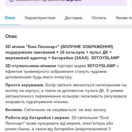
Опис
Характеристики
Доставка
Оплата
Умови п
Опис
3D нічник "Енні Леонхарт" (ВОЛІЧНЕ ЗОБРАЖЕННЯ)
подарункове паковання + 16 кольорів + пульт ДК +
мережевий адаптер + батарейки (3ААА) 3DTOYSLAMP
3D стулильники-нічники
торгової марки
3DTOYSLAMP
з
ефектом тривимірного зображення стануть чудовим
доповненням будь-якого інтер'єру.
Просте керування.
Колір світіння змінюється натисканням на
кнопку на корпусі, а також за допомогою пульта ДК. Є режим
автоматичного перемикання кольорів і можливість регулювати
яскравість підсвічування нічника.
Безпека.
Світильник не нагрівається, не має запаху.
Робота від батарейок і мережі.
3D світильник "Енні
Леонхарт" може працювати від мережі, комп'ютера або
power-банка, а також від батарейок (мікропальчикові 3