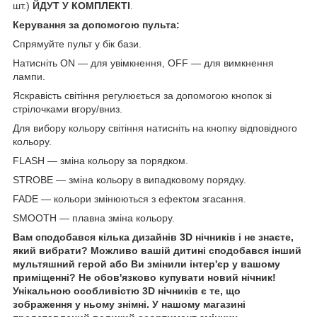
шт.)
ЙДУТ У КОМПЛЕКТІ
.
Керування за допомогою пульта:
Спрямуйте пульт у бік бази.
Натисніть ON — для увімкнення, OFF — для вимкнення
лампи.
Яскравість світіння регулюється за допомогою кнопок зі
стрілочками вгору/вниз.
Для вибору кольору світіння натисніть на кнопку відповідного
кольору.
FLASH — зміна кольору за порядком.
STROBE — зміна кольору в випадковому порядку.
FADE — кольори змінюються з ефектом згасання.
SMOOTH — плавна зміна кольору.
Вам сподобався кілька дизайнів 3D нічників і не знаєте,
який вибрати? Можливо вашій дитині сподобався інший
мультяшний герой або Ви змінили інтер'єр у вашому
приміщенні? Не обов'язково купувати новий нічник!
Унікальною особливістю 3D нічників є те, що
зображення у ньому знімні. У нашому магазині