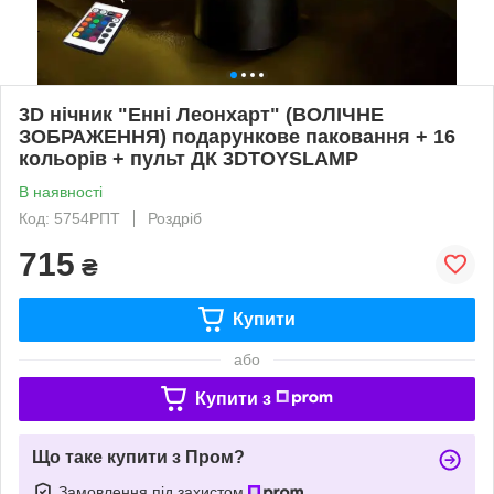
3D нічник "Енні Леонхарт" (ВОЛІЧНЕ
ЗОБРАЖЕННЯ) подарункове паковання + 16
кольорів + пульт ДК 3DTOYSLAMP
В наявності
Код: 5754РПТ
Роздріб
715
₴
Купити
або
Купити з
Що таке купити з Пром?
Замовлення під захистом