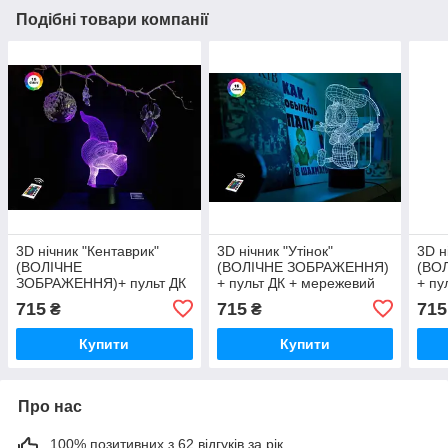
Подібні товари компанії
3D нічник "Кентаврик"
3D нічник "Утінок"
3D н
(ВОЛІЧНЕ
(ВОЛІЧНЕ ЗОБРАЖЕННЯ)
(ВО
ЗОБРАЖЕННЯ)+ пульт ДК
+ пульт ДК + мережевий
+ пу
+ мережевий
адаптер + батарейки
адап
715
715
715
₴
₴
адаптер +батарейки
(3ААА) 3DTOYSLAMP
(3А
(3ААА) 3DTOYSLAMP
Купити
Купити
Про нас
100% позитивних з 62 відгуків за рік