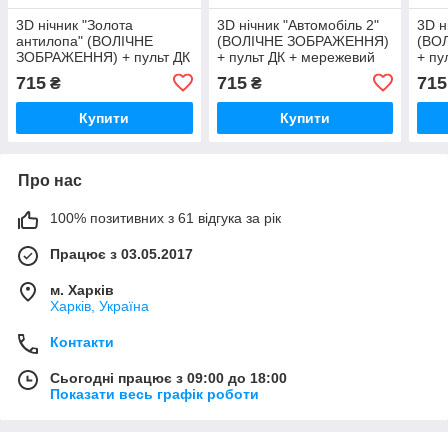
3D нічник "Золота
3D нічник "Автомобіль 2"
3D н
антилопа" (ВОЛІЧНЕ
(ВОЛІЧНЕ ЗОБРАЖЕННЯ)
(ВО
ЗОБРАЖЕННЯ) + пульт ДК
+ пульт ДК + мережевий
+ пу
+ мережевий адаптер
адаптер + батарейки
адап
715
715
715
₴
₴
+батарейки (3ААА)
(3ААА) 3DTOYSLAMP
(3А
3DTOYSLAMP
Купити
Купити
Про нас
100% позитивних з 61 відгука за рік
Працює з 03.05.2017
м. Харків
Харків, Україна
Контакти
Сьогодні працює з 09:00 до 18:00
Показати весь графік роботи