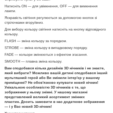
Натисніть ON — для увімкнення, OFF — для вимкнення
лампи.
Яскравість світіння регулюється за допомогою кнопок зі
стрілочками вгору/вниз.
Для вибору кольору світіння натисніть на кнопку відповідного
кольору.
FLASH — зміна кольору за порядком.
STROBE — зміна кольору в випадковому порядку.
FADE — кольори змінюються з ефектом згасання.
SMOOTH — плавна зміна кольору.
Вам сподобався кілька дизайнів 3D нічників і не знаєте,
який вибрати? Можливо вашій дитині сподобався інший
мультяшний герой або Ви змінили інтер'єр у вашому
приміщенні? Не обов'язково купувати новий нічник!
Унікальною особливістю 3D нічників є те, що
зображення у ньому знімні. У нашому магазині
представлений великий асортимент змінних
пластин. Досить замовити в нас додаткове зображення
— і у Вас новий 3D-нічник!