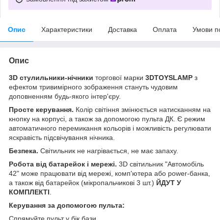
Опис
Характеристики
Доставка
Оплата
Умови п
Опис
3D стулильники-нічники
торгової марки
3DTOYSLAMP
з
ефектом тривимірного зображення стануть чудовим
доповненням будь-якого інтер'єру.
Просте керування.
Колір світіння змінюється натисканням на
кнопку на корпусі, а також за допомогою пульта ДК. Є режим
автоматичного перемикання кольорів і можливість регулювати
яскравість підсвічування нічника.
Безпека.
Світильник не нагрівається, не має запаху.
Робота від батарейок і мережі.
3D світильник "Автомобіль
42" може працювати від мережі, комп'ютера або power-банка,
а також від батарейок (мікропальчикові 3 шт.)
ЙДУТ У
КОМПЛЕКТІ
.
Керування за допомогою пульта:
Спрямуйте пульт у бік бази.