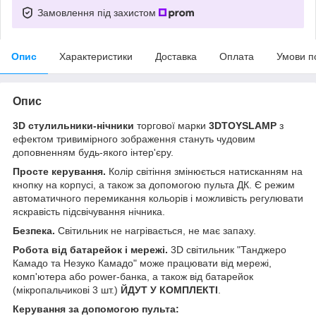
Замовлення під захистом
Опис
Характеристики
Доставка
Оплата
Умови п
Опис
3D стулильники-нічники
торгової марки
3DTOYSLAMP
з
ефектом тривимірного зображення стануть чудовим
доповненням будь-якого інтер'єру.
Просте керування.
Колір світіння змінюється натисканням на
кнопку на корпусі, а також за допомогою пульта ДК. Є режим
автоматичного перемикання кольорів і можливість регулювати
яскравість підсвічування нічника.
Безпека.
Світильник не нагрівається, не має запаху.
Робота від батарейок і мережі.
3D світильник "Танджеро
Камадо та Незуко Камадо" може працювати від мережі,
комп'ютера або power-банка, а також від батарейок
(мікропальчикові 3 шт.)
ЙДУТ У КОМПЛЕКТІ
.
Керування за допомогою пульта: