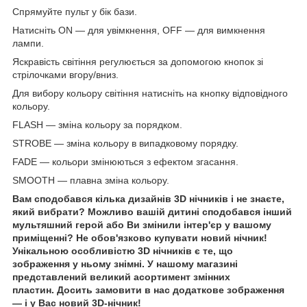
Спрямуйте пульт у бік бази.
Натисніть ON — для увімкнення, OFF — для вимкнення
лампи.
Яскравість світіння регулюється за допомогою кнопок зі
стрілочками вгору/вниз.
Для вибору кольору світіння натисніть на кнопку відповідного
кольору.
FLASH — зміна кольору за порядком.
STROBE — зміна кольору в випадковому порядку.
FADE — кольори змінюються з ефектом згасання.
SMOOTH — плавна зміна кольору.
Вам сподобався кілька дизайнів 3D нічників і не знаєте,
який вибрати? Можливо вашій дитині сподобався інший
мультяшний герой або Ви змінили інтер'єр у вашому
приміщенні? Не обов'язково купувати новий нічник!
Унікальною особливістю 3D нічників є те, що
зображення у ньому знімні. У нашому магазині
представлений великий асортимент змінних
пластин. Досить замовити в нас додаткове зображення
— і у Вас новий 3D-нічник!