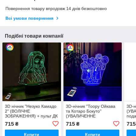
Повернення товару впродовж 14 днів безкоштовно
Всі умови повернення
Подібні товари компанії
3D нічник "Незуко Камадо
3D-нічник "Тоору Ойкава
3D-н
2" (ВОЛІЧНЕ
та Котаро Бокуто"
(УВ
ЗОБРАЖЕННЯ) + пульт ДК
(УВАЛИЧЕННЕ
пода
+ мережевий
ЗОБРАЖЕННЯ)
16 к
715
715
715
₴
₴
адаптер +батарейки
подарункове паковання +
3DT
(3ААА) 3DTOYSLAMP
16 кольорів 3DTOYSLAMP
Купити
Купити