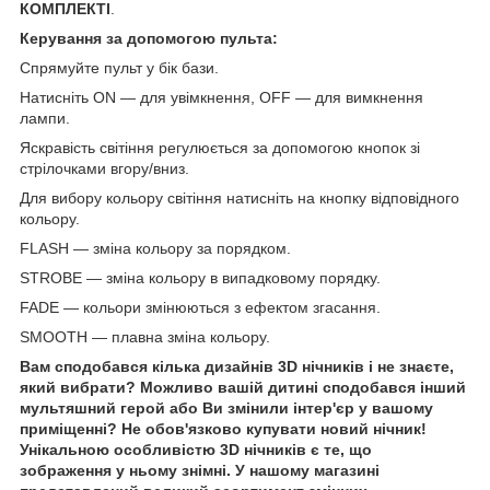
КОМПЛЕКТІ
.
Керування за допомогою пульта:
Спрямуйте пульт у бік бази.
Натисніть ON — для увімкнення, OFF — для вимкнення
лампи.
Яскравість світіння регулюється за допомогою кнопок зі
стрілочками вгору/вниз.
Для вибору кольору світіння натисніть на кнопку відповідного
кольору.
FLASH — зміна кольору за порядком.
STROBE — зміна кольору в випадковому порядку.
FADE — кольори змінюються з ефектом згасання.
SMOOTH — плавна зміна кольору.
Вам сподобався кілька дизайнів 3D нічників і не знаєте,
який вибрати? Можливо вашій дитині сподобався інший
мультяшний герой або Ви змінили інтер'єр у вашому
приміщенні? Не обов'язково купувати новий нічник!
Унікальною особливістю 3D нічників є те, що
зображення у ньому знімні. У нашому магазині