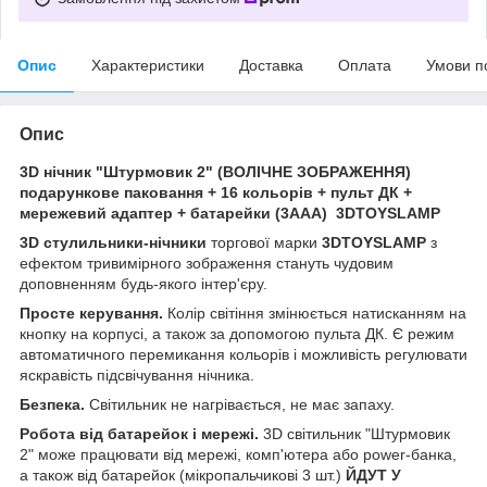
Опис
Характеристики
Доставка
Оплата
Умови п
Опис
3D нічник "Штурмовик 2" (ВОЛІЧНЕ ЗОБРАЖЕННЯ)
подарункове паковання + 16 кольорів + пульт ДК +
мережевий адаптер + батарейки (3ААА) 3DTOYSLAMP
3D стулильники-нічники
торгової марки
3DTOYSLAMP
з
ефектом тривимірного зображення стануть чудовим
доповненням будь-якого інтер'єру.
Просте керування.
Колір світіння змінюється натисканням на
кнопку на корпусі, а також за допомогою пульта ДК. Є режим
автоматичного перемикання кольорів і можливість регулювати
яскравість підсвічування нічника.
Безпека.
Світильник не нагрівається, не має запаху.
Робота від батарейок і мережі.
3D світильник "Штурмовик
2" може працювати від мережі, комп'ютера або power-банка,
а також від батарейок (мікропальчикові 3 шт.)
ЙДУТ У