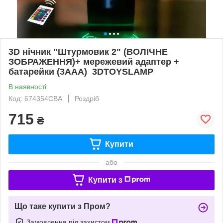
3D нічник "Штурмовик 2" (ВОЛІЧНЕ
ЗОБРАЖЕННЯ)+ мережевий адаптер +
батарейки (3ААА) 3DTOYSLAMP
В наявності
Код: 674354СВА
Роздріб
715
₴
Купити
або
Купити з
Що таке купити з Пром?
Замовлення під захистом