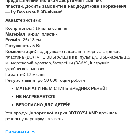
представлений великий асортимент змінних
пластин. Досить замовити в нас додаткове зображення
— і у Вас новий 3D-нічник!
Характеристики:
Колір світла:
16 квітів світіння
Матеріал:
акрил, пластик
Розмір:
26х13 см
Потужність:
5 Вт
Комплектація:
подарункове паковання, корпус, акрилова
пластина (ВОЛІЧНЕ ЗОБРАЖЕННЯ), пульт ДК, USB-кабель 1.5
м, мережевий адаптер,батарейки (3ААА), інструкція
українською мовою
Гарантія:
12 місяців
Ресурс лампи:
до 50 000 годин роботи
МАТЕРІАЛИ НЕ МІСТИТЬ ВРЕДНИХ РЕЧЕЙ!
НЕ НАГРЕВАЕТСЯ!
БЕЗОПАСНО ДЛЯ ДЕТЕЙ!
Уся продукція
торгової марки 3DTOYSLAMP
пройшла
ретельну перевірку на якість!
Приховати