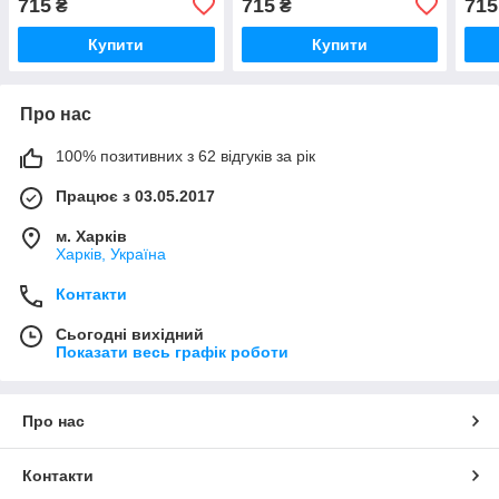
715
715
715
₴
₴
(3ААА) 3DTOYSLAMP
адаптер +батарейки
(3А
(3ААА) 3DTOYSLAMP
Купити
Купити
Про нас
100% позитивних з 62 відгуків за рік
Працює з 03.05.2017
м. Харків
Харків, Україна
Контакти
Сьогодні вихідний
Показати весь графік роботи
Про нас
Контакти