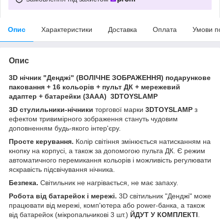
Опис
Характеристики
Доставка
Оплата
Умови п
Опис
3D нічник "Денджі" (ВОЛІЧНЕ ЗОБРАЖЕННЯ) подарункове
паковання + 16 кольорів + пульт ДК + мережевий
адаптер + батарейки (3ААА) 3DTOYSLAMP
3D стулильники-нічники
торгової марки
3DTOYSLAMP
з
ефектом тривимірного зображення стануть чудовим
доповненням будь-якого інтер'єру.
Просте керування.
Колір світіння змінюється натисканням на
кнопку на корпусі, а також за допомогою пульта ДК. Є режим
автоматичного перемикання кольорів і можливість регулювати
яскравість підсвічування нічника.
Безпека.
Світильник не нагрівається, не має запаху.
Робота від батарейок і мережі.
3D світильник "Денджі" може
працювати від мережі, комп'ютера або power-банка, а також
від батарейок (мікропальчикові 3 шт.)
ЙДУТ У КОМПЛЕКТІ
.