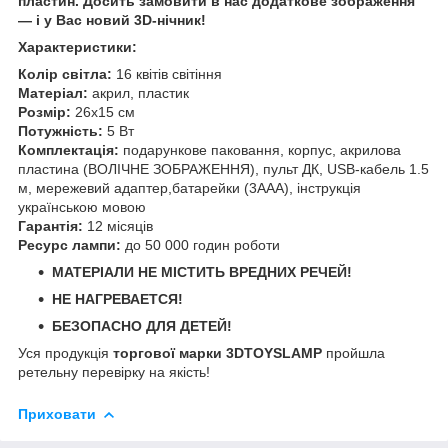
пластин. Досить замовити в нас додаткове зображення
— і у Вас новий 3D-нічник!
Характеристики:
Колір світла:
16 квітів світіння
Матеріал:
акрил, пластик
Розмір:
26х15 см
Потужність:
5 Вт
Комплектація:
подарункове паковання, корпус, акрилова
пластина (ВОЛІЧНЕ ЗОБРАЖЕННЯ), пульт ДК, USB-кабель 1.5
м, мережевий адаптер,батарейки (3ААА), інструкція
українською мовою
Гарантія:
12 місяців
Ресурс лампи:
до 50 000 годин роботи
МАТЕРІАЛИ НЕ МІСТИТЬ ВРЕДНИХ РЕЧЕЙ!
НЕ НАГРЕВАЕТСЯ!
БЕЗОПАСНО ДЛЯ ДЕТЕЙ!
Уся продукція
торгової марки 3DTOYSLAMP
пройшла
ретельну перевірку на якість!
Приховати