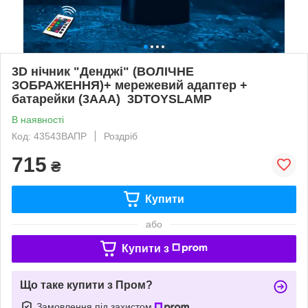
3D нічник "Денджі" (ВОЛІЧНЕ
ЗОБРАЖЕННЯ)+ мережевий адаптер +
батарейки (3ААА) 3DTOYSLAMP
В наявності
Код: 43543ВАПР
Роздріб
715
₴
Купити
або
Купити з
Що таке купити з Пром?
Замовлення під захистом