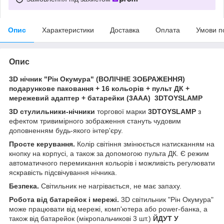
Опис
Характеристики
Доставка
Оплата
Умови п
Опис
3D нічник "Рін Окумура" (ВОЛІЧНЕ ЗОБРАЖЕННЯ)
подарункове паковання + 16 кольорів + пульт ДК +
мережевий адаптер + батарейки (3ААА) 3DTOYSLAMP
3D стулильники-нічники
торгової марки
3DTOYSLAMP
з
ефектом тривимірного зображення стануть чудовим
доповненням будь-якого інтер'єру.
Просте керування.
Колір світіння змінюється натисканням на
кнопку на корпусі, а також за допомогою пульта ДК. Є режим
автоматичного перемикання кольорів і можливість регулювати
яскравість підсвічування нічника.
Безпека.
Світильник не нагрівається, не має запаху.
Робота від батарейок і мережі.
3D світильник "Рін Окумура"
може працювати від мережі, комп'ютера або power-банка, а
також від батарейок (мікропальчикові 3 шт.)
ЙДУТ У