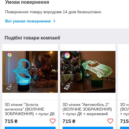
Умови повернення
Повернення товару впродовж 14 днів безкоштовно
Всі умови повернення
Подібні товари компанії
3D нічник "Золота
3D нічник "Автомобіль 2"
3D н
антилопа" (ВОЛІЧНЕ
(ВОЛІЧНЕ ЗОБРАЖЕННЯ)
(ВО
ЗОБРАЖЕННЯ) + пульт ДК
+ пульт ДК + мережевий
+ пу
+ мережевий адаптер
адаптер + батарейки
адап
715
715
715
₴
₴
+батарейки (3ААА)
(3ААА) 3DTOYSLAMP
(3А
3DTOYSLAMP