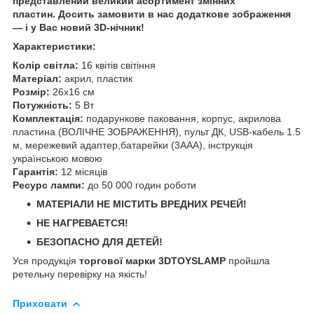
представлений великий асортимент змінних
пластин. Досить замовити в нас додаткове зображення
— і у Вас новий 3D-нічник!
Характеристики:
Колір світла:
16 квітів світіння
Матеріал:
акрил, пластик
Розмір:
26х16 см
Потужність:
5 Вт
Комплектація:
подарункове паковання, корпус, акрилова
пластина (ВОЛІЧНЕ ЗОБРАЖЕННЯ), пульт ДК, USB-кабель 1.5
м, мережевий адаптер,батарейки (3ААА), інструкція
українською мовою
Гарантія:
12 місяців
Ресурс лампи:
до 50 000 годин роботи
МАТЕРІАЛИ НЕ МІСТИТЬ ВРЕДНИХ РЕЧЕЙ!
НЕ НАГРЕВАЕТСЯ!
БЕЗОПАСНО ДЛЯ ДЕТЕЙ!
Уся продукція
торгової марки 3DTOYSLAMP
пройшла
ретельну перевірку на якість!
Приховати