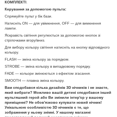
КОМПЛЕКТІ
.
Керування за допомогою пульта:
Спрямуйте пульт у бік бази.
Натисніть ON — для увімкнення, OFF — для вимкнення
лампи.
Яскравість світіння регулюється за допомогою кнопок зі
стрілочками вгору/вниз.
Для вибору кольору світіння натисніть на кнопку відповідного
кольору.
FLASH — зміна кольору за порядком.
STROBE — зміна кольору в випадковому порядку.
FADE — кольори змінюються з ефектом згасання.
SMOOTH — плавна зміна кольору.
Вам сподобався кілька дизайнів 3D нічників і не знаєте,
який вибрати? Можливо вашій дитині сподобався інший
мультяшний герой або Ви змінили інтер'єр у вашому
приміщенні? Не обов'язково купувати новий нічник!
Унікальною особливістю 3D нічників є те, що
зображення у ньому знімні. У нашому магазині