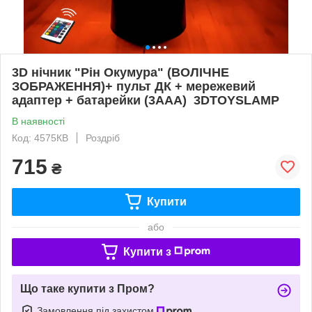
3D нічник "Рін Окумура" (ВОЛІЧНЕ
ЗОБРАЖЕННЯ)+ пульт ДК + мережевий
адаптер + батарейки (3ААА) 3DTOYSLAMP
В наявності
Код: 4575КВ
Роздріб
715
₴
Купити
або
Купити з
Що таке купити з Пром?
Замовлення під захистом