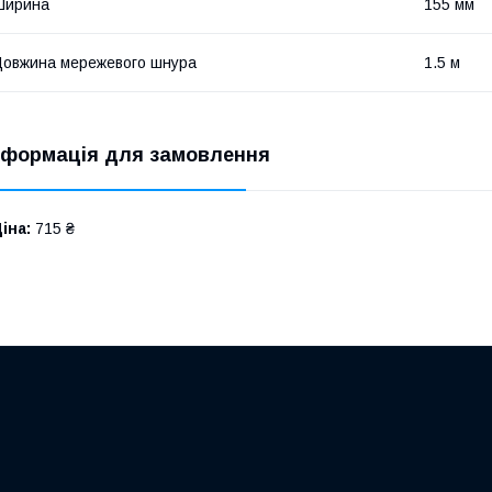
Ширина
155 мм
овжина мережевого шнура
1.5 м
нформація для замовлення
іна:
715 ₴