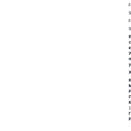
F
S
F
S
В
к
У
у
К
М
П
1
Г