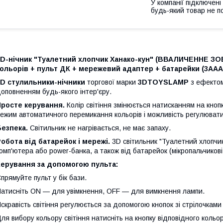
У компанії підключені
будь-який товар не п
3D-нічник "Туалетний хлопчик Ханако-кун" (ВВАЛИЧЕННЕ ЗО
кольорів + пульт ДК + мережевий адаптер + батарейки (3А
3D стулильники-нічники
торгової марки
3DTOYSLAMP
з ефектом
оповненням будь-якого інтер'єру.
Просте керування.
Колір світіння змінюється натисканням на кноп
ежим автоматичного перемикання кольорів і можливість регулювати 
Безпека.
Світильник не нагрівається, не має запаху.
обота від батарейок і мережі.
3D світильник "Туалетний хлопчи
омп'ютера або power-банка, а також від батарейок (мікропальчикові
Керування за допомогою пульта:
прямуйте пульт у бік бази.
атисніть ON — для увімкнення, OFF — для вимкнення лампи.
скравість світіння регулюється за допомогою кнопок зі стрілочками 
ля вибору кольору світіння натисніть на кнопку відповідного кольор