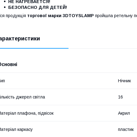
НЕ НАГРЕВАЕТСЯ!
БЕЗОПАСНО ДЛЯ ДЕТЕЙ!
ся продукція
торгової марки 3DTOYSLAMP
пройшла ретельну пер
арактеристики
Основні
ип
Нічник
ількість джерел світла
16
атеріал плафона, підвісок
Акрил
атеріал каркасу
пластик