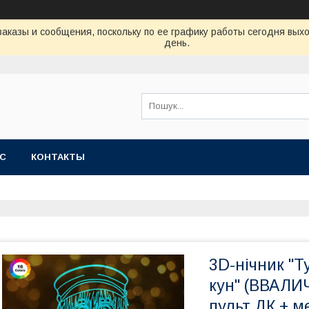
аказы и сообщения, поскольку по ее графику работы сегодня вых
день.
АС
КОНТАКТЫ
3D-нічник "Т
кун" (ВВАЛ
пульт ДК + м