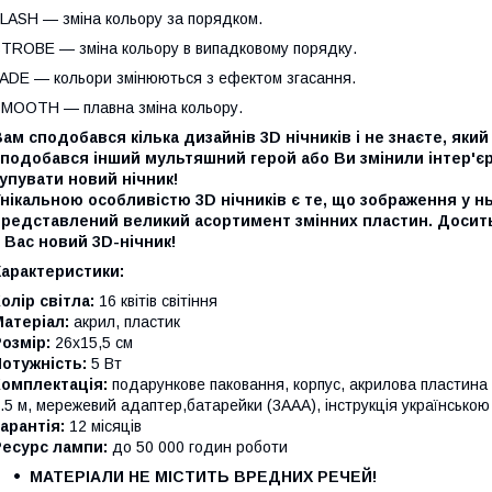
LASH — зміна кольору за порядком.
TROBE — зміна кольору в випадковому порядку.
ADE — кольори змінюються з ефектом згасання.
MOOTH — плавна зміна кольору.
ам сподобався кілька дизайнів 3D нічників і не знаєте, як
сподобався інший мультяшний герой або Ви змінили інтер'є
упувати новий нічник!
нікальною особливістю 3D нічників є те, що зображення у нь
представлений великий асортимент змінних пластин. Досить
 Вас новий 3D-нічник!
Характеристики:
олір світла:
16 квітів світіння
атеріал:
акрил, пластик
Розмір:
26х15,5 см
отужність:
5 Вт
Комплектація:
подарункове паковання, корпус, акрилова пласти
.5 м, мережевий адаптер,батарейки (3ААА), інструкція українсько
арантія:
12 місяців
Ресурс лампи:
до 50 000 годин роботи
МАТЕРІАЛИ НЕ МІСТИТЬ ВРЕДНИХ РЕЧЕЙ!