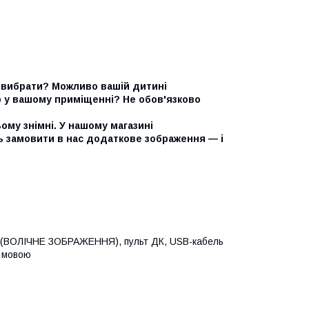
ий вибрати? Можливо вашій дитині
р у вашому приміщенні? Не обов'язково
ому знімні. У нашому магазині
 замовити в нас додаткове зображення — і
на (ВОЛІЧНЕ ЗОБРАЖЕННЯ), пульт ДК, USB-кабель
ю мовою