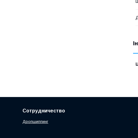
Д
І
Ц
Сотрудничество
Дропшиппинг