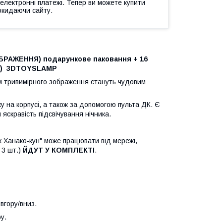
 електронні платежі. Тепер ви можете купити
окидаючи сайту.
БРАЖЕННЯ) подарункове паковання + 16
АА) 3DTOYSLAMP
 тривимірного зображення стануть чудовим
ку на корпусі, а також за допомогою пульта ДК. Є
яскравість підсвічування нічника.
к Ханако-кун" може працювати від мережі,
 3 шт.)
ЙДУТ У КОМПЛЕКТІ
.
вгору/вниз.
у.