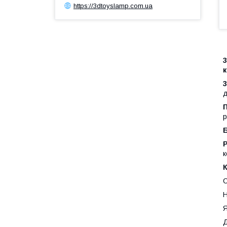
https://3dtoyslamp.com.ua
д
р
Р
к
С
Н
Я
Д