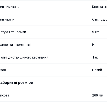
ип вимикача
Кнопка на
ип лампи
Світлоді
отужність лампи
5 Вт
ампочки в комплекті
Ні
ульт дистанційного керування
Так
Стан
Новий
Габаритні розміри
исота
260 мм