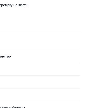
евірку на якість!
роектор
 каркасі/корпусі