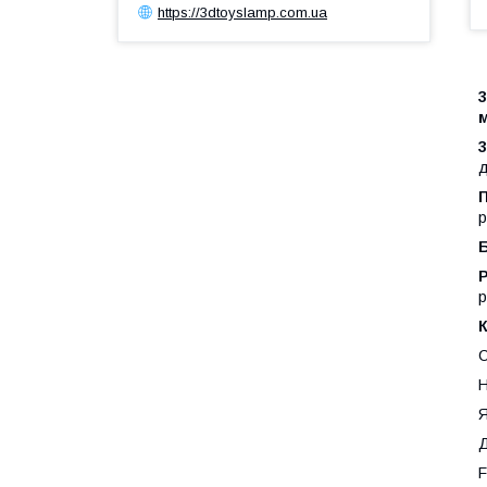
https://3dtoyslamp.com.ua
д
р
Р
p
С
Н
Я
Д
F