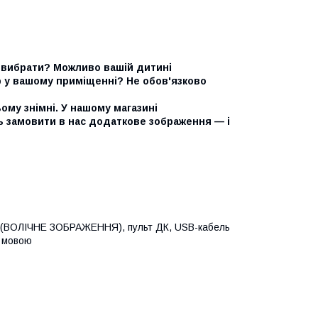
ий вибрати? Можливо вашій дитині
р у вашому приміщенні? Не обов'язково
ому знімні. У нашому магазині
 замовити в нас додаткове зображення — і
на (ВОЛІЧНЕ ЗОБРАЖЕННЯ), пульт ДК, USB-кабель
ю мовою