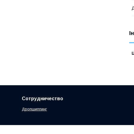
Д
І
Ц
Сотрудничество
Дропшиппинг