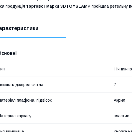
ся продукція
торгової марки 3DTOYSLAMP
пройшла ретельну пер
арактеристики
Основні
ип
Нічник-п
ількість джерел світла
7
атеріал плафона, підвісок
Акрил
атеріал каркасу
пластик
ип вимикача
Кнопка на