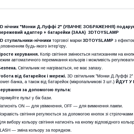
3D нічник "Монки Д.Луффі 2" (УВАЧНЕ ЗОБРАЖЕННЯ) подарунк
мережевий адаптер + батарейки (3ААА) 3DTOYSLAMP
3D стулильники-нічники
торгової марки
3DTOYSLAMP
з ефектом
оповненням будь-якого інтер'єру.
Просте керування.
Колір світіння змінюється натисканням на кноп
ежим автоматичного перемикання кольорів і можливість регулювати 
Безпека.
Світильник не нагрівається, не має запаху.
обота від батарейок і мережі.
3D світильник "Монки Д.Луффі 2"
ower-банка, а також від батарейок (мікропальчикові 3 шт.)
ЙДУТ У
Керування за допомогою пульта:
прямуйте пульт у бік бази.
атисніть ON — для увімкнення, OFF — для вимкнення лампи.
скравість світіння регулюється за допомогою кнопок зі стрілочками 
ля вибору кольору світіння натисніть на кнопку відповідного кольор
LASH — зміна кольору за порядком.