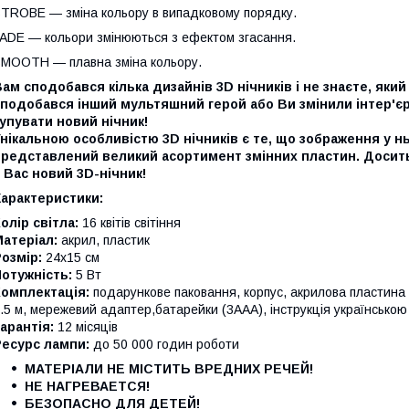
TROBE — зміна кольору в випадковому порядку.
ADE — кольори змінюються з ефектом згасання.
MOOTH — плавна зміна кольору.
ам сподобався кілька дизайнів 3D нічників і не знаєте, як
сподобався інший мультяшний герой або Ви змінили інтер'є
упувати новий нічник!
нікальною особливістю 3D нічників є те, що зображення у нь
представлений великий асортимент змінних пластин. Досить
 Вас новий 3D-нічник!
Характеристики:
олір світла:
16 квітів світіння
атеріал:
акрил, пластик
Розмір:
24х15 см
отужність:
5 Вт
Комплектація:
подарункове паковання, корпус, акрилова пласти
.5 м, мережевий адаптер,батарейки (3ААА), інструкція українсько
арантія:
12 місяців
Ресурс лампи:
до 50 000 годин роботи
МАТЕРІАЛИ НЕ МІСТИТЬ ВРЕДНИХ РЕЧЕЙ!
НЕ НАГРЕВАЕТСЯ!
БЕЗОПАСНО ДЛЯ ДЕТЕЙ!