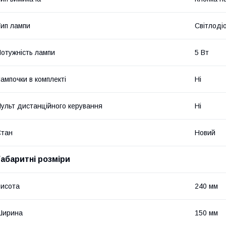
ип лампи
Світлоді
отужність лампи
5 Вт
ампочки в комплекті
Ні
ульт дистанційного керування
Ні
Стан
Новий
Габаритні розміри
исота
240 мм
Ширина
150 мм