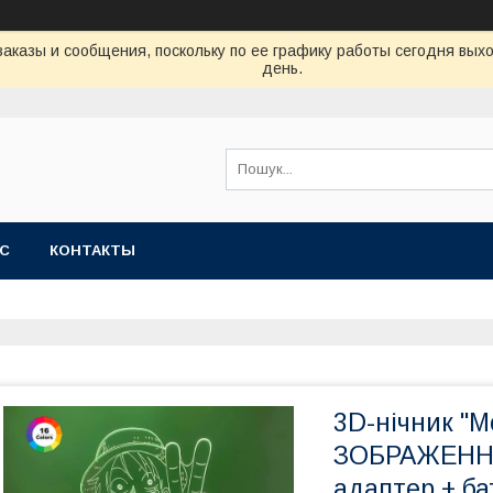
аказы и сообщения, поскольку по ее графику работы сегодня вых
день.
АС
КОНТАКТЫ
3D-нічник "
ЗОБРАЖЕННЯ)
адаптер + б