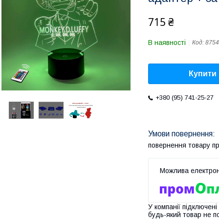
715 ₴
В наявності
Код:
875
Купити
+380 (95) 741-25-27
повернення товару п
У компанії підключені
будь-який товар не п