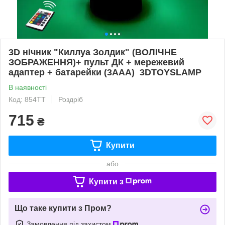
3D нічник "Киллуа Золдик" (ВОЛІЧНЕ
ЗОБРАЖЕННЯ)+ пульт ДК + мережевий
адаптер + батарейки (3ААА) 3DTOYSLAMP
В наявності
Код: 854ТТ
Роздріб
715
₴
Купити
або
Купити з
Що таке купити з Пром?
Замовлення під захистом