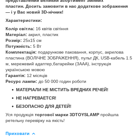
представлений великий асортимент змінних
пластин. Досить замовити в нас додаткове зображення
— і у Вас новий 3D-нічник!
Характеристики:
Колір світла:
16 квітів світіння
Матеріал:
акрил, пластик
Розмір:
25х15 см
Потужність:
5 Вт
Комплектація:
подарункове паковання, корпус, акрилова
пластина (ВОЛІЧНЕ ЗОБРАЖЕННЯ), пульт ДК, USB-кабель 1.5
м, мережевий адаптер,батарейки (3ААА), інструкція
українською мовою
Гарантія:
12 місяців
Ресурс лампи:
до 50 000 годин роботи
МАТЕРІАЛИ НЕ МІСТИТЬ ВРЕДНИХ РЕЧЕЙ!
НЕ НАГРЕВАЕТСЯ!
БЕЗОПАСНО ДЛЯ ДЕТЕЙ!
Уся продукція
торгової марки 3DTOYSLAMP
пройшла
ретельну перевірку на якість!
Приховати