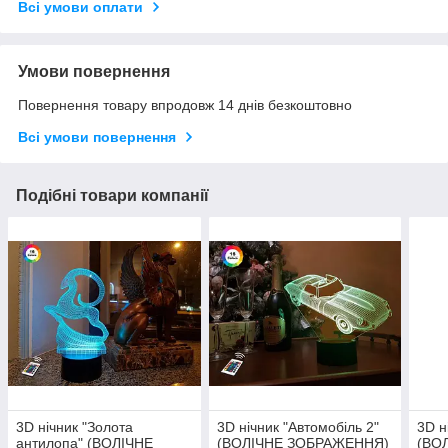
Всі умови оплати
Умови повернення
Повернення товару впродовж 14 днів безкоштовно
Всі умови повернення
Подібні товари компанії
3D нічник "Золота
3D нічник "Автомобіль 2"
3D н
антилопа" (ВОЛІЧНЕ
(ВОЛІЧНЕ ЗОБРАЖЕННЯ)
(ВО