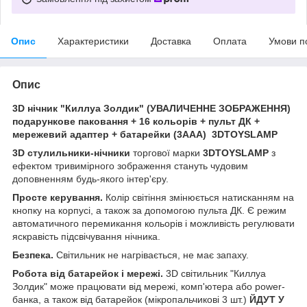
Опис
Характеристики
Доставка
Оплата
Умови п
Опис
3D нічник "Киллуа Золдик" (УВАЛИЧЕННЕ ЗОБРАЖЕННЯ)
подарункове паковання + 16 кольорів + пульт ДК +
мережевий адаптер + батарейки (3ААА) 3DTOYSLAMP
3D стулильники-нічники
торгової марки
3DTOYSLAMP
з
ефектом тривимірного зображення стануть чудовим
доповненням будь-якого інтер'єру.
Просте керування.
Колір світіння змінюється натисканням на
кнопку на корпусі, а також за допомогою пульта ДК. Є режим
автоматичного перемикання кольорів і можливість регулювати
яскравість підсвічування нічника.
Безпека.
Світильник не нагрівається, не має запаху.
Робота від батарейок і мережі.
3D світильник "Киллуа
Золдик" може працювати від мережі, комп'ютера або power-
банка, а також від батарейок (мікропальчикові 3 шт.)
ЙДУТ У