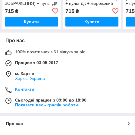
ЗОБРАЖЕННЯ) + пульт ДК
+ пульт ДК + мережевий
+ пу
+ мережевий адаптер
адаптер + батарейки
адап
715
715
715
₴
₴
+батарейки (3ААА)
(3ААА) 3DTOYSLAMP
(3А
3DTOYSLAMP
Купити
Купити
Про нас
100% позитивних з 61 відгука за рік
Працює з 03.05.2017
м. Харків
Харків, Україна
Контакти
Сьогодні працює з 09:00 до 18:00
Показати весь графік роботи
Про нас