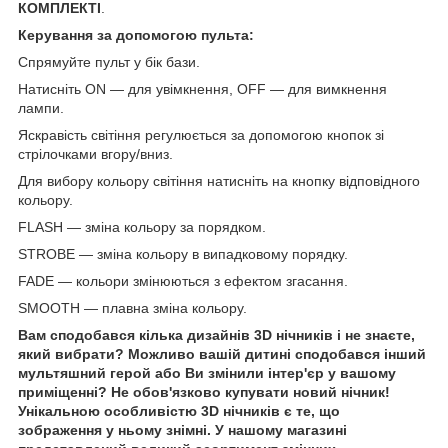
КОМПЛЕКТІ
.
Керування за допомогою пульта:
Спрямуйте пульт у бік бази.
Натисніть ON — для увімкнення, OFF — для вимкнення
лампи.
Яскравість світіння регулюється за допомогою кнопок зі
стрілочками вгору/вниз.
Для вибору кольору світіння натисніть на кнопку відповідного
кольору.
FLASH — зміна кольору за порядком.
STROBE — зміна кольору в випадковому порядку.
FADE — кольори змінюються з ефектом згасання.
SMOOTH — плавна зміна кольору.
Вам сподобався кілька дизайнів 3D нічників і не знаєте,
який вибрати? Можливо вашій дитині сподобався інший
мультяшний герой або Ви змінили інтер'єр у вашому
приміщенні? Не обов'язково купувати новий нічник!
Унікальною особливістю 3D нічників є те, що
зображення у ньому знімні. У нашому магазині