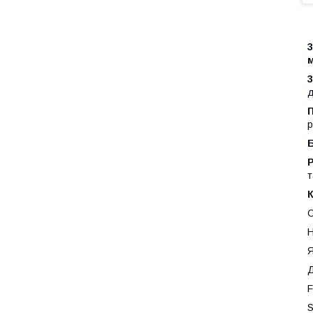
д
р
Р
т
С
Н
Я
Д
F
S