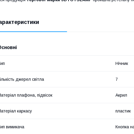
арактеристики
Основні
ип
Нічник
ількість джерел світла
7
атеріал плафона, підвісок
Акрил
атеріал каркасу
пластик
ип вимикача
Кнопка на