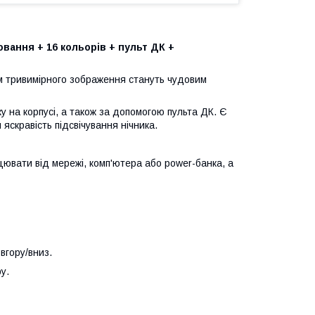
ання + 16 кольорів + пульт ДК +
 тривимірного зображення стануть чудовим
ку на корпусі, а також за допомогою пульта ДК. Є
яскравість підсвічування нічника.
цювати від мережі, комп'ютера або power-банка, а
вгору/вниз.
у.