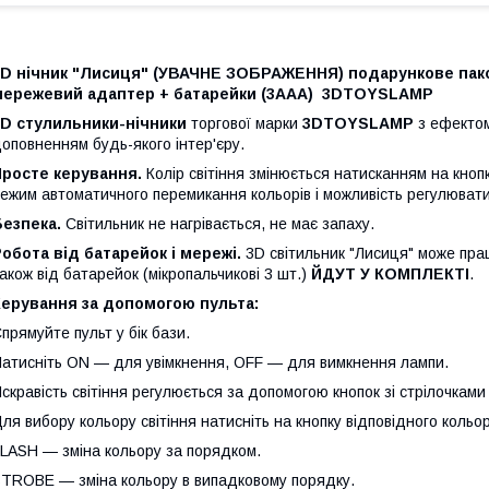
3D нічник "Лисиця" (УВАЧНЕ ЗОБРАЖЕННЯ) подарункове паков
мережевий адаптер + батарейки (3ААА) 3DTOYSLAMP
3D стулильники-нічники
торгової марки
3DTOYSLAMP
з ефектом
оповненням будь-якого інтер'єру.
Просте керування.
Колір світіння змінюється натисканням на кноп
ежим автоматичного перемикання кольорів і можливість регулювати 
Безпека.
Світильник не нагрівається, не має запаху.
обота від батарейок і мережі.
3D світильник "Лисиця" може пра
акож від батарейок (мікропальчикові 3 шт.)
ЙДУТ У КОМПЛЕКТІ
.
Керування за допомогою пульта:
прямуйте пульт у бік бази.
атисніть ON — для увімкнення, OFF — для вимкнення лампи.
скравість світіння регулюється за допомогою кнопок зі стрілочками 
ля вибору кольору світіння натисніть на кнопку відповідного кольор
LASH — зміна кольору за порядком.
TROBE — зміна кольору в випадковому порядку.