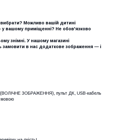
ий вибрати? Можливо вашій дитині
р у вашому приміщенні? Не обов'язково
ому знімні. У нашому магазині
 замовити в нас додаткове зображення — і
на (ВОЛІЧНЕ ЗОБРАЖЕННЯ), пульт ДК, USB-кабель
ю мовою
евірку на якість!