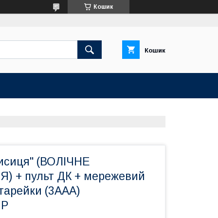
Кошик
Кошик
Лисиця" (ВОЛІЧНЕ
 + пульт ДК + мережевий
тарейки (3ААА)
MP