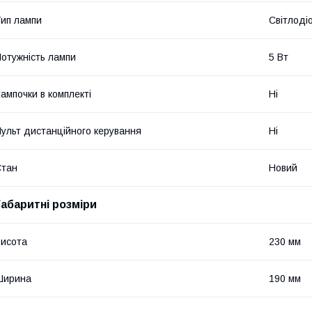
ип лампи
Світлоді
отужність лампи
5 Вт
ампочки в комплекті
Ні
ульт дистанційного керування
Ні
Стан
Новий
Габаритні розміри
исота
230 мм
Ширина
190 мм