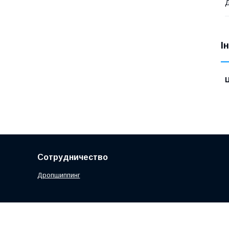
Д
І
Ц
Сотрудничество
Дропшиппинг