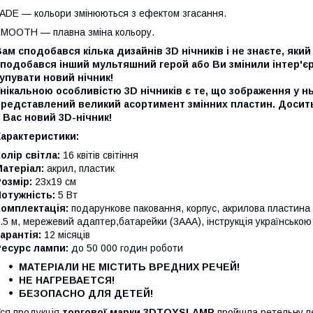
ADE — кольори змінюються з ефектом згасання.
MOOTH — плавна зміна кольору.
ам сподобався кілька дизайнів 3D нічників і не знаєте, як
сподобався інший мультяшний герой або Ви змінили інтер'є
упувати новий нічник!
нікальною особливістю 3D нічників є те, що зображення у нь
представлений великий асортимент змінних пластин. Досить
 Вас новий 3D-нічник!
Характеристики:
олір світла:
16 квітів світіння
атеріал:
акрил, пластик
Розмір:
23х19 см
отужність:
5 Вт
Комплектація:
подарункове паковання, корпус, акрилова пласти
.5 м, мережевий адаптер,батарейки (3ААА), інструкція українсько
арантія:
12 місяців
Ресурс лампи:
до 50 000 годин роботи
МАТЕРІАЛИ НЕ МІСТИТЬ ВРЕДНИХ РЕЧЕЙ!
НЕ НАГРЕВАЕТСЯ!
БЕЗОПАСНО ДЛЯ ДЕТЕЙ!
ся продукція
торгової марки 3DTOYSLAMP
пройшла ретельну пер