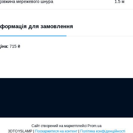
овжина мережевого шнура
1.5 м
нформація для замовлення
іна:
715 ₴
Сайт створений на маркетплейсі
Prom.ua
3DTOYSLAMP |
Поскаржитися на контент
|
Політика конфіденційності