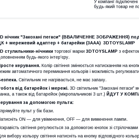
У компанії підключені
будь-який товар не п
3D нічник "Закохані пегаси" (ВВАЛИЧЕННЕ ЗОБРАЖЕННЯ) пода
ДК + мережевий адаптер + батарейки (3ААА) 3DTOYSLAMP
3D стулильники-нічники
торгової марки
3DTOYSLAMP
з ефектом
оповненням будь-якого інтер'єру.
Просте керування.
Колір світіння змінюється натисканням на кноп
ежим автоматичного перемикання кольорів і можливість регулювати 
Безпека.
Світильник не нагрівається, не має запаху.
обота від батарейок і мережі.
3D світильник "Закохані пегаси" 
анка, а також від батарейок (мікропальчикові 3 шт.)
ЙДУТ У КОМП
Керування за допомогою пульта:
прямуйте пульт у бік бази.
атисніть ON — для увімкнення, OFF — для вимкнення лампи.
скравість світіння регулюється за допомогою кнопок зі стрілочками 
ля вибору кольору світіння натисніть на кнопку відповідного кольор