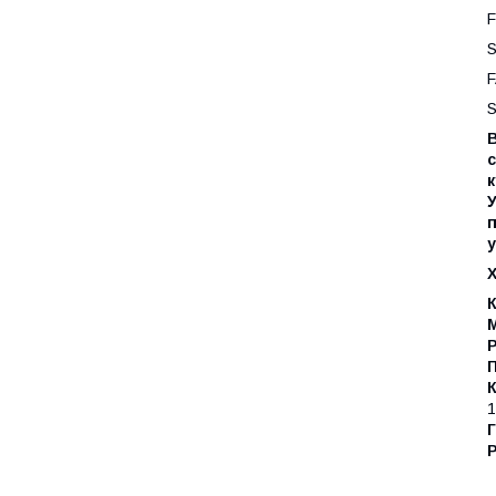
F
S
F
S
В
к
У
у
К
М
Р
П
1
Г