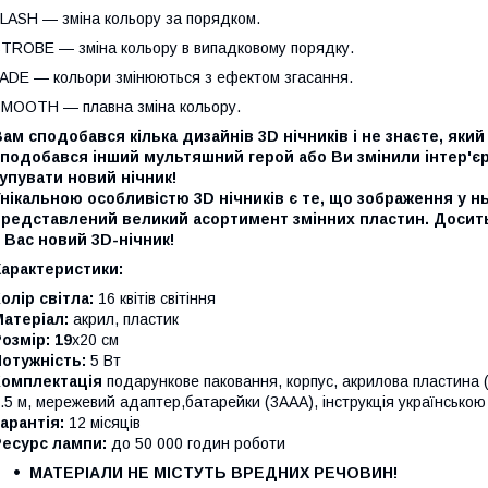
LASH — зміна кольору за порядком.
TROBE — зміна кольору в випадковому порядку.
ADE — кольори змінюються з ефектом згасання.
MOOTH — плавна зміна кольору.
ам сподобався кілька дизайнів 3D нічників і не знаєте, як
сподобався інший мультяшний герой або Ви змінили інтер'є
упувати новий нічник!
нікальною особливістю 3D нічників є те, що зображення у нь
представлений великий асортимент змінних пластин. Досить
 Вас новий 3D-нічник!
Характеристики:
олір світла:
16 квітів світіння
атеріал:
акрил, пластик
озмір: 19
х20 см
отужність:
5 Вт
Комплектація
подарункове паковання, корпус, акрилова пластин
.5 м, мережевий адаптер,батарейки (3ААА), інструкція українсько
арантія:
12 місяців
Ресурс лампи:
до 50 000 годин роботи
МАТЕРІАЛИ НЕ МІСТУТЬ ВРЕДНИХ РЕЧОВИН!