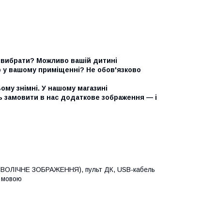
ий вибрати? Можливо вашій дитині
р у вашому приміщенні? Не обов'язково
ому знімні. У нашому магазині
 замовити в нас додаткове зображення — і
а (ВОЛІЧНЕ ЗОБРАЖЕННЯ), пульт ДК, USB-кабель
ю мовою