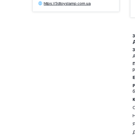
https://3dtoyslamp.com.ua
д
р
Р
б
С
Н
Я
Д