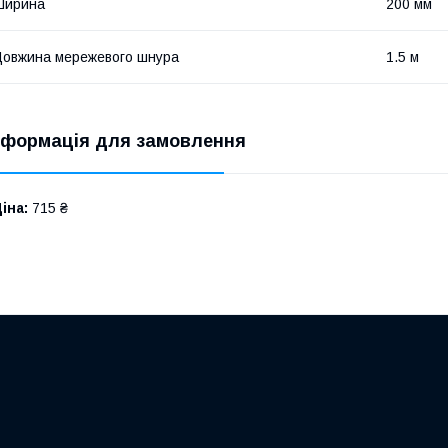
Ширина
200 мм
овжина мережевого шнура
1.5 м
нформація для замовлення
іна:
715 ₴