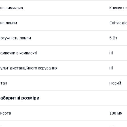
ип вимикача
Кнопка на
ип лампи
Світлоді
отужність лампи
5 Вт
ампочки в комплекті
Ні
ульт дистанційного керування
Ні
Стан
Новий
Габаритні розміри
исота
180 мм