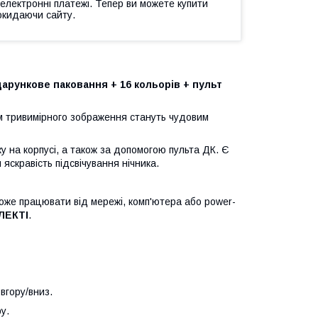
 електронні платежі. Тепер ви можете купити
окидаючи сайту.
рункове паковання + 16 кольорів + пульт
 тривимірного зображення стануть чудовим
ку на корпусі, а також за допомогою пульта ДК. Є
яскравість підсвічування нічника.
може працювати від мережі, комп'ютера або power-
ЛЕКТІ
.
вгору/вниз.
у.