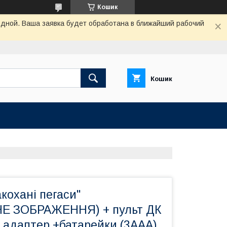
Кошик
одной. Ваша заявка будет обработана в ближайший рабочий
Кошик
акохані пегаси"
Е ЗОБРАЖЕННЯ) + пульт ДК
 адаптер +батарейки (3ААА)