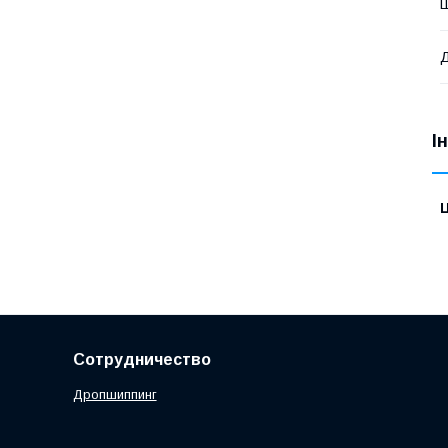
Д
І
Ц
Сотрудничество
Дропшиппинг