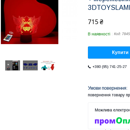
3DTOYSLAM
715 ₴
В наявності
Код:
7845
Купити
+380 (95) 741-25-27
повернення товару п