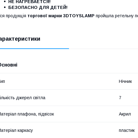
НЕ НАГРЕВАЕТСЯ!
БЕЗОПАСНО ДЛЯ ДЕТЕЙ!
ся продукція
торгової марки 3DTOYSLAMP
пройшла ретельну пер
арактеристики
Основні
ип
Нічник
ількість джерел світла
7
атеріал плафона, підвісок
Акрил
атеріал каркасу
пластик