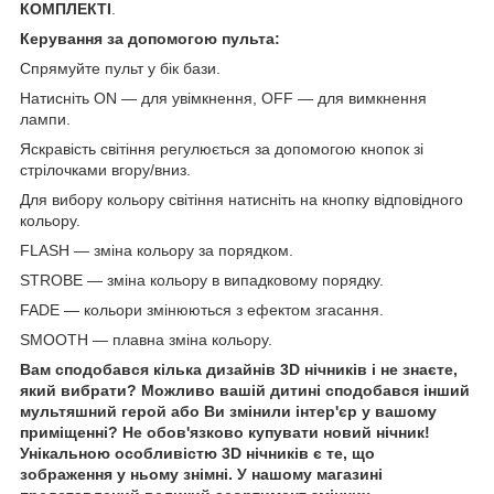
КОМПЛЕКТІ
.
Керування за допомогою пульта:
Спрямуйте пульт у бік бази.
Натисніть ON — для увімкнення, OFF — для вимкнення
лампи.
Яскравість світіння регулюється за допомогою кнопок зі
стрілочками вгору/вниз.
Для вибору кольору світіння натисніть на кнопку відповідного
кольору.
FLASH — зміна кольору за порядком.
STROBE — зміна кольору в випадковому порядку.
FADE — кольори змінюються з ефектом згасання.
SMOOTH — плавна зміна кольору.
Вам сподобався кілька дизайнів 3D нічників і не знаєте,
який вибрати? Можливо вашій дитині сподобався інший
мультяшний герой або Ви змінили інтер'єр у вашому
приміщенні? Не обов'язково купувати новий нічник!
Унікальною особливістю 3D нічників є те, що
зображення у ньому знімні. У нашому магазині