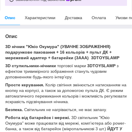
Опис
Характеристики
Доставка
Оплата
Умови п
Опис
3D нічник "Юкіо Окумура" (УВАЧНЕ ЗОБРАЖЕННЯ)
подарункове паковання + 16 кольорів + пульт ДК +
мережевий адаптер + батарейки (3ААА) 3DTOYSLAMP
3D стулильники-нічники
торгової марки
3DTOYSLAMP
з
ефектом тривимірного зображення стануть чудовим
доповненням будь-якого інтер'єру.
Просте керування.
Колір світіння змінюється натисканням на
кнопку на корпусі, а також за допомогою пульта ДК. Є режим
автоматичного перемикання кольорів і можливість регулювати
яскравість підсвічування нічника.
Безпека.
Світильник не нагрівається, не має запаху.
Робота від батарейок і мережі.
3D світильник "Юкіо
Окумура" може працювати від мережі, комп'ютера або power-
банка, а також від батарейок (мікропальчикові 3 шт.)
ЙДУТ У