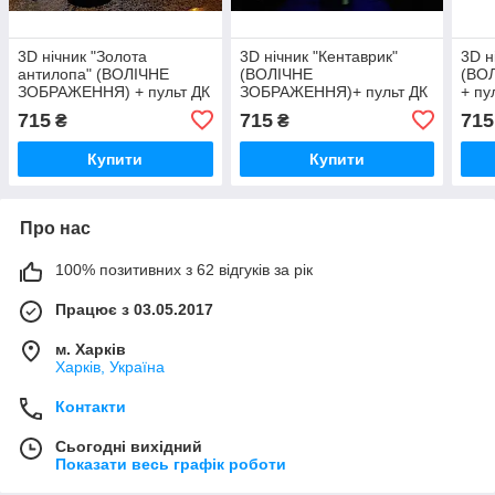
3D нічник "Золота
3D нічник "Кентаврик"
3D н
антилопа" (ВОЛІЧНЕ
(ВОЛІЧНЕ
(ВО
ЗОБРАЖЕННЯ) + пульт ДК
ЗОБРАЖЕННЯ)+ пульт ДК
+ пу
+ мережевий адаптер
+ мережевий
адап
715
715
715
₴
₴
+батарейки (3ААА)
адаптер +батарейки
(3А
3DTOYSLAMP
(3ААА) 3DTOYSLAMP
Купити
Купити
Про нас
100% позитивних з 62 відгуків за рік
Працює з 03.05.2017
м. Харків
Харків, Україна
Контакти
Сьогодні вихідний
Показати весь графік роботи