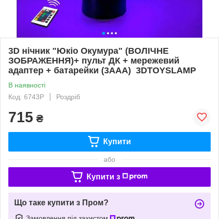
3D нічник "Юкіо Окумура" (ВОЛІЧНЕ
ЗОБРАЖЕННЯ)+ пульт ДК + мережевий
адаптер + батарейки (3ААА) 3DTOYSLAMP
В наявності
Код: 6743Р
Роздріб
715
₴
Купити
або
Купити з
Що таке купити з Пром?
Замовлення під захистом