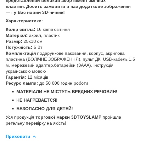
представлений великий асортимент змінних
пластин. Досить замовити в нас додаткове зображення
— і у Вас новий 3D-нічник!
Характеристики:
Колір світла:
16 квітів світіння
Матеріал:
акрил, пластик
Розмір:
25х18 см
Потужність:
5 Вт
Комплектація
подарункове паковання, корпус, акрилова
пластина (ВОЛІЧНЕ ЗОБРАЖЕННЯ), пульт ДК, USB-кабель 1.5
м, мережевий адаптер,батарейки (3ААА), інструкція
українською мовою
Гарантія:
12 місяців
Ресурс лампи:
до 50 000 годин роботи
МАТЕРІАЛИ НЕ МІСТУТЬ ВРЕДНИХ РЕЧОВИН!
НЕ НАГРЕВАЕТСЯ!
БЕЗОПАСНО ДЛЯ ДЕТЕЙ!
Уся продукція
торгової марки 3DTOYSLAMP
пройшла
ретельну перевірку на якість!
Приховати