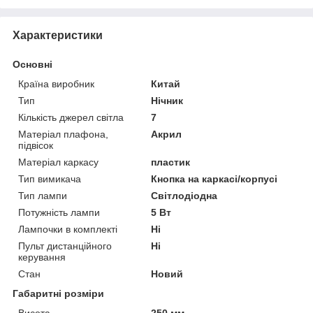
Характеристики
Основні
Країна виробник
Китай
Тип
Нічник
Кількість джерел світла
7
Матеріал плафона,
Акрил
підвісок
Матеріал каркасу
пластик
Тип вимикача
Кнопка на каркасі/корпусі
Тип лампи
Світлодіодна
Потужність лампи
5 Вт
Лампочки в комплекті
Ні
Пульт дистанційного
Ні
керування
Стан
Новий
Габаритні розміри
Висота
250 мм