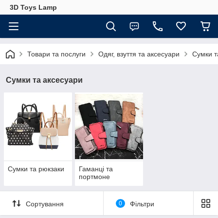
3D Toys Lamp
Товари та послуги
Одяг, взуття та аксесуари
Сумки т
Сумки та аксесуари
Сумки та рюкзаки
Гаманці та
портмоне
Сортування
0
Фільтри