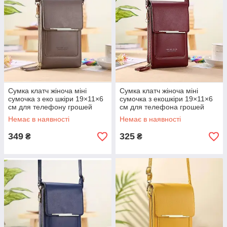
Сумка клатч жіноча міні
Сумка клатч жіноча міні
сумочка з еко шкіри 19×11×6
сумочка з екошкіри 19×11×6
см для телефону грошей
см для телефона грошей
ключів через плече з довгим
через плече з довгим
Немає в наявності
Немає в наявності
ремінцем на блискавці сіра
ремінцем на блискавці
бордова
349
325
₴
₴