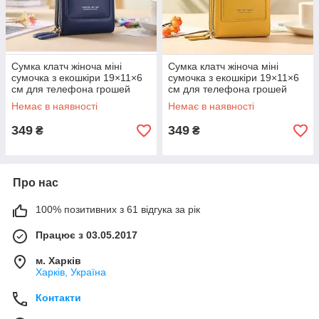
Сумка клатч жіноча міні
Сумка клатч жіноча міні
сумочка з екошкіри 19×11×6
сумочка з екошкіри 19×11×6
см для телефона грошей
см для телефона грошей
ключів через плече з довгим
ключів через плече з довгим
Немає в наявності
Немає в наявності
ремінцем на блискавці синя
ремінцем на блискавці жовта
349
349
₴
₴
Про нас
100% позитивних з 61 відгука за рік
Працює з 03.05.2017
м. Харків
Харків, Україна
Контакти