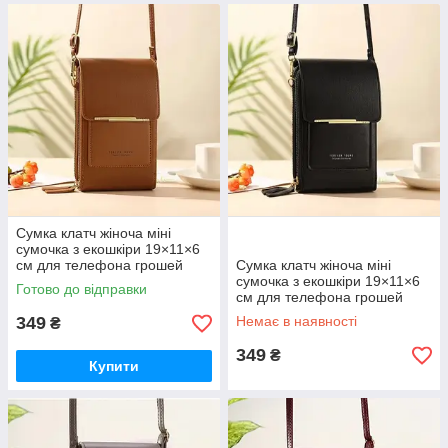
Сумка клатч жіноча міні
сумочка з екошкіри 19×11×6
см для телефона грошей
Сумка клатч жіноча міні
через плече з довгим
сумочка з екошкіри 19×11×6
Готово до відправки
ремінцем на блискавці
см для телефона грошей
коричнева
ключів через плече з довгим
349
Немає в наявності
₴
ремінцем на блискавці чорна
349
₴
Купити